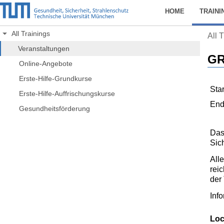
HOME
TRAINI
All Trainings
All 
Veranstaltungen
GR
Online-Angebote
Erste-Hilfe-Grundkurse
Star
Erste-Hilfe-Auffrischungskurse
En
Gesundheitsförderung
Das
Sic
All
rei
der
Inf
Loc