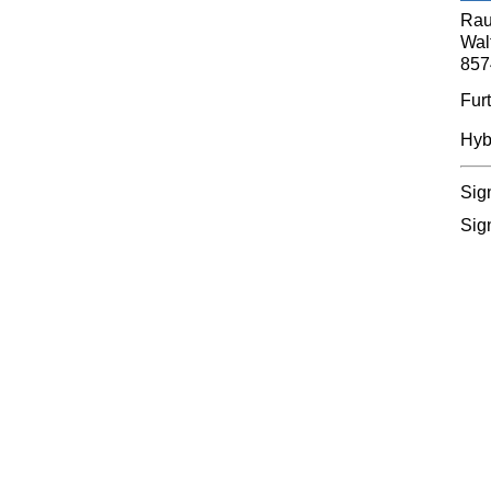
Ra
Wal
857
Furt
Hybr
Sig
Sig