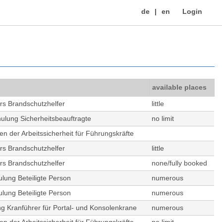
de
en
Login
available places
rs Brandschutzhelfer
little
ulung Sicherheitsbeauftragte
no limit
n der Arbeitssicherheit für Führungskräfte
rs Brandschutzhelfer
little
rs Brandschutzhelfer
none/fully booked
lung Beteiligte Person
numerous
lung Beteiligte Person
numerous
g Kranführer für Portal- und Konsolenkrane
numerous